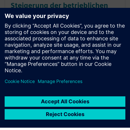
Steigerung der betrieblichen
Effizienz im gesamten
Batterieherstellungsprozess
Bauen Sie die Maschinen von morgen mit den
passenden, hochentwickelten
Maschinenbauwerkzeugen für den
Batterieherstellungsprozess. Erfahren Sie mehr.