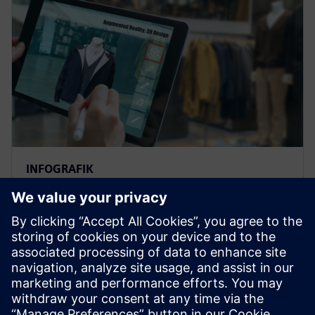
INFOGRAFIK
Warum Mendix DLM für den
Mode- und Einzelhandel?
Erschließen Sie das Potenzial Ihrer Modemarke mit
Mendix DLM. Profitieren Sie von schnellerer
Innovation, nahtloser Zusammenarbeit und
erheblichen Kosteneinsparungen.