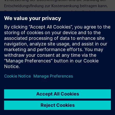
Entscheidungsfindung zur Kostensenkung beitragen kann.
Durch Tools wie digitale Zwillinge und cloudbasierte
Systeme können Unternehmen Ineffizienzen beseitigen,
Verzögerungen minimieren und Ressourcen besser nutzen,
um den Weg für einen kostengünstigeren Betrieb zu ebnen.
Laden Sie die Kurzdarstellung herunter, um umsetzbare
Strategien zum Erreichen operativer Exzellenz angesichts
der Herausforderungen der Branche zu entdecken.
Teilen