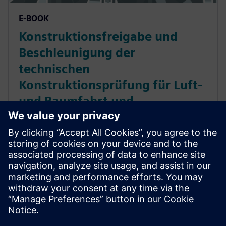
E-BOOK
Konstruktionsfreigabe und
Beschleunigung der
technischen
Konstruktionsprüfung für Luft-
und Raumfahrt und
Verteidigung
Eine PLM-Lösung für die Luft- und Raumfahrt hilft bei
der automatischen Zuweisung von Aufgaben der
Konstruktionsprüfung, während Aktualisierungen
und Kommunikation an einem zentralen Ort
aufbewahrt werden. Erfahren Sie mehr.