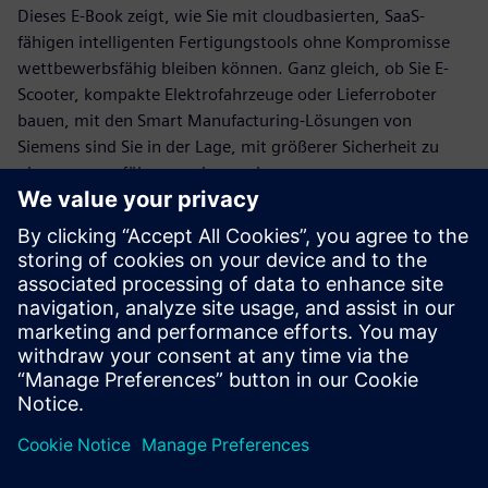
Dieses E-Book zeigt, wie Sie mit cloudbasierten, SaaS-
fähigen intelligenten Fertigungstools ohne Kompromisse
wettbewerbsfähig bleiben können. Ganz gleich, ob Sie E-
Scooter, kompakte Elektrofahrzeuge oder Lieferroboter
bauen, mit den Smart Manufacturing-Lösungen von
Siemens sind Sie in der Lage, mit größerer Sicherheit zu
planen, auszuführen und zu verbessern.
Sie werden sehen, wie die virtuelle Fertigungsplanung
kostspieliges Rätselraten minimiert, wie ein geschlossener
Qualitätskreislauf die Einhaltung von Vorschriften ohne
Komplexität gewährleistet und wie Echtzeit-
Ausführungssysteme die Produktion auf Kurs halten,
unabhängig davon, wie klein Ihr Team ist.
Teilen