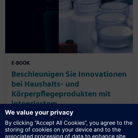
E-BOOK
Beschleunigen Sie Innovationen
bei Haushalts- und
Körperpflegeprodukten mit
integriertem
Lebenszyklusmanagement
Erfahren Sie, wie Engineering- und Planungsteams in
der Konsumgüterbranche digitale Tools nutzen, um