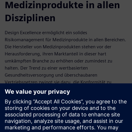
Medizinprodukte in allen
Disziplinen
Design Excellence ermöglicht ein solides
Risikomanagement für Medizinprodukte in allen Bereichen.
Die Hersteller von Medizinprodukten stehen vor der
Herausforderung, ihren Marktanteil in dieser hart
umkämpften Branche zu erhöhen oder zumindest zu
halten. Der Trend zu einer wertbasierten
Gesundheitsversorgung und überschaubaren
Vertriebsnetzen zwingt sie dazu, die Konformität zu
gewährleisten und gleichzeitig die Markteinführungszeit zu
beschleunigen und die Kosten zu senken. In dieser
Situation, mit dem Trend zu immer komplexeren
medizinischen Geräten, die einfach zu bedienen, intelligent
und vernetzt sind, ist die Integration des
Risikomanagements in allen Disziplinen Ihres Betriebs von
entscheidender Bedeutung.