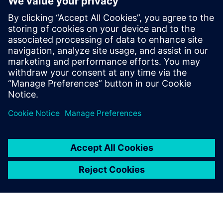
neu ─ mit Mendix DLM
Entdecken Sie, wie Mendix DLM mit seiner Cloud-
nativen Low-Code-Plattform PLM für Mode und
Einzelhandel transformiert und dabei mehr
Flexibilität bietet, Kosten senkt und den Markteintritt
beschleunigt.