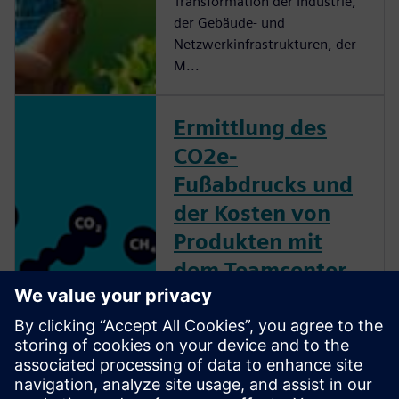
Transformation der Industrie,
der Gebäude- und
Netzwerkinfrastrukturen, der
M...
Ermittlung des
CO2e-
Fußabdrucks und
der Kosten von
Produkten mit
dem Teamcenter
Carbon Footprint
Calculator
Berechnen Sie den CO2-
Fußabdruck und die Kosten