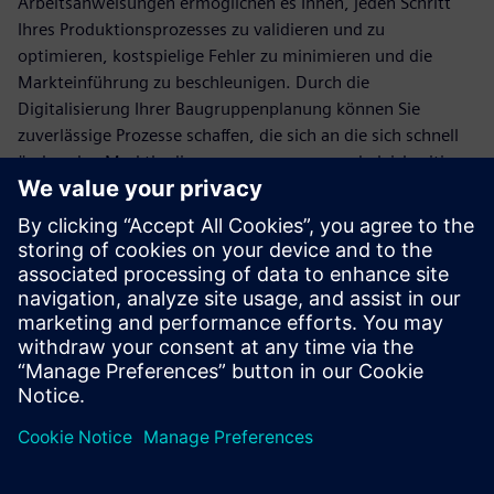
Arbeitsanweisungen ermöglichen es Ihnen, jeden Schritt
Ihres Produktionsprozesses zu validieren und zu
optimieren, kostspielige Fehler zu minimieren und die
Markteinführung zu beschleunigen. Durch die
Digitalisierung Ihrer Baugruppenplanung können Sie
zuverlässige Prozesse schaffen, die sich an die sich schnell
ändernden Marktbedingungen anpassen und gleichzeitig
die Einhaltung von Vorschriften und hohen
Qualitätsstandards gewährleisten.
Lesen Sie das E-Book, um zu erfahren, wie Siemens Ihnen
helfen kann, operative Exzellenz zu erreichen und auf dem
wettbewerbsintensiven Markt für medizintechnische
Produkte eine führende Marktstellung einzunehmen.
Teilen