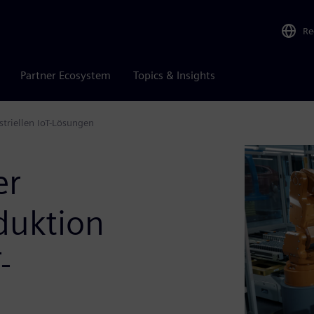
Re
Partner Ecosystem
Topics & Insights
triellen IoT-Lösungen
er
duktion
-