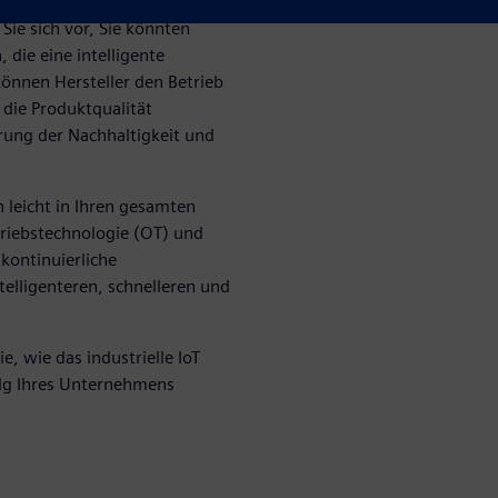
 Schlüssel zu einer
 Sie sich vor, Sie könnten
die eine intelligente
önnen Hersteller den Betrieb
die Produktqualität
erung der Nachhaltigkeit und
ch leicht in Ihren gesamten
etriebstechnologie (OT) und
 kontinuierliche
telligenteren, schnelleren und
e, wie das industrielle IoT
olg Ihres Unternehmens