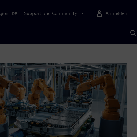
Support und Community
Anmelden
gion
|
DE
M
S
K
s