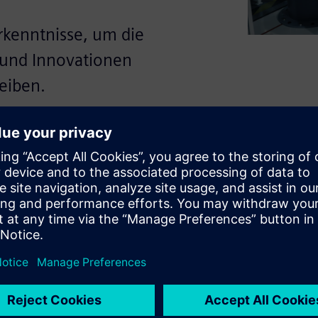
rkenntnisse, um die
n und Innovationen
eiben.
ng von elektrischen und
ionelle Fertigungsmethoden
ucks, die Produktion zu
en Kosten, Ineffizienzen und
slösungen werden diese