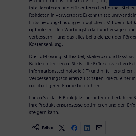
Hier kommt das industrielle IoT (IIoT) ins Spiel, der
intelligenteren und effizienteren Fertigung. Stellen
Rohdaten in verwertbare Erkenntnisse umwandeln, 
Entscheidungsfindung ermöglichen. Mit dem IIoT k
optimieren, den Wartungsbedarf vorhersagen und 
verbessern – und das alles bei gleichzeitiger Förd
Kostensenkung.
Die IIoT-Lösung ist flexibel, skalierbar und lässt si
Betrieb integrieren. Sie ist die Brücke zwischen B
Informationstechnologie (IT) und hilft Herstellern,
Verbesserungsschleifen zu schaffen, die zu einer in
nachhaltigeren Produktion führen.
Laden Sie das E-Book jetzt herunter und erfahren Si
Ihre Produktionsprozesse optimieren und den Erf
steigern kann.
Teilen