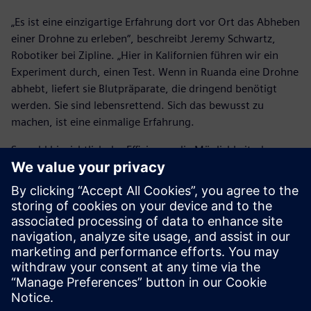
„Es ist eine einzigartige Erfahrung dort vor Ort das Abheben
einer Drohne zu erleben“, beschreibt Jeremy Schwartz,
Robotiker bei Zipline. „Hier in Kalifornien führen wir ein
Experiment durch, einen Test. Wenn in Ruanda eine Drohne
abhebt, liefert sie Blutpräparate, die dringend benötigt
werden. Sie sind lebensrettend. Sich das bewusst zu
machen, ist eine einmalige Erfahrung.
Sowohl hinsichtlich der Effizienz – die Möglichkeit, den
Kreislauf schnell zu schließen – als auch unter moralischen
Gesichtspunkten ist es eine fantastische Erfahrung, an
diesem Projekt zu arbeiten und die direkten Auswirkungen
aus erster Hand miterleben zu können.“
Zipline hat täglich Hunderte intelligenter, autonomer
Drohnen versendet und seitdem der Drohnenservice in
Betrieb ist, Tausende Aufträge in Ruanda ausgeführt. Da
sich das Unternehmen weiter vergrößert und expandiert,
besteht das Ziel darin, immer mehr Menschen mit den