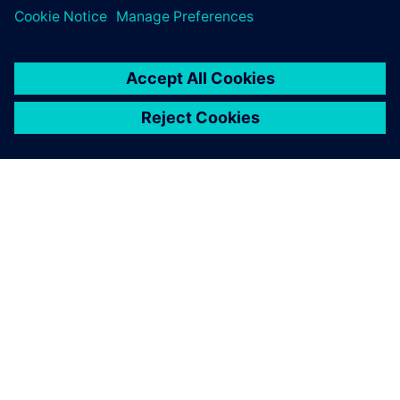
benötigten medizinischen Präparaten zu versorgen,
unabhängig davon, wo sie auf der Welt leben.
„Wir wollen uns auf unsere eigenen Erfahrungen stützen.
An dem Punkt, an dem wir heute stehen und meiner
Meinung nach schon viel erreicht haben, wollen wir an den
Punkt kommen, an dem wir uns in Zukunft sehen. Wir
wollen skalieren und etwas wirklich Großes erreichen“,
erläutert Wyrobek.