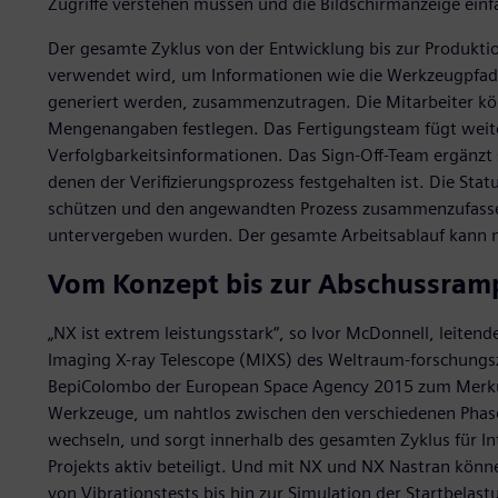
Zugriffe verstehen müssen und die Bildschirmanzeige einfa
Der gesamte Zyklus von der Entwicklung bis zur Produktio
verwendet wird, um Informationen wie die Werkzeugpfad
generiert werden, zusammenzutragen. Die Mitarbeiter k
Mengenangaben festlegen. Das Fertigungsteam fügt weite
Verfolgbarkeitsinformationen. Das Sign-Off-Team ergänzt 
denen der Verifizierungsprozess festgehalten ist. Die St
schützen und den angewandten Prozess zusammenzufassen,
untervergeben wurden. Der gesamte Arbeitsablauf kann n
Vom Konzept bis zur Abschussram
„NX ist extrem leistungsstark“, so Ivor McDonnell, leite
Imaging X-ray Telescope (MIXS) des Weltraum-forschungs
BepiColombo der European Space Agency 2015 zum Merkur 
Werkzeuge, um nahtlos zwischen den verschiedenen Phase
wechseln, und sorgt innerhalb des gesamten Zyklus für In
Projekts aktiv beteiligt. Und mit NX und NX Nastran könne
von Vibrationstests bis hin zur Simulation der Startbelas