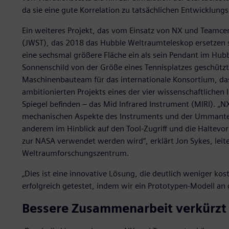
da sie eine gute Korrelation zu tatsächlichen Entwicklun
Ein weiteres Projekt, das vom Einsatz von NX und Teamcen
(JWST), das 2018 das Hubble Weltraumteleskop ersetzen s
eine sechsmal größere Fläche ein als sein Pendant im Hub
Sonnenschild von der Größe eines Tennisplatzes geschützt. 
Maschinenbauteam für das internationale Konsortium, da
ambitionierten Projekts eines der vier wissenschaftlichen 
Spiegel befinden – das Mid Infrared Instrument (MIRI). „NX
mechanischen Aspekte des Instruments und der Ummantelu
anderem im Hinblick auf den Tool-Zugriff und die Haltevor
zur NASA verwendet werden wird“, erklärt Jon Sykes, lei
Weltraumforschungszentrum.
„Dies ist eine innovative Lösung, die deutlich weniger ko
erfolgreich getestet, indem wir ein Prototypen-Modell an 
Bessere Zusammenarbeit verkürzt 