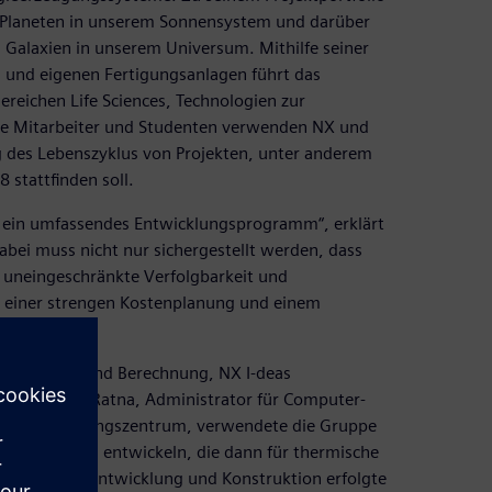
 Planeten in unserem Sonnensystem und darüber
 Galaxien in unserem Universum. Mithilfe seiner
 und eigenen Fertigungsanlagen führt das
reichen Life Sciences, Technologien zur
Die Mitarbeiter und Studenten verwenden NX und
 des Lebenszyklus von Projekten, unter anderem
 stattfinden soll.
t ein umfassendes Entwicklungsprogramm“, erklärt
bei muss nicht nur sichergestellt werden, dass
e uneingeschränkte Verfolgbarkeit und
mit einer strengen Kostenplanung und einem
nstruktion und Berechnung, NX I-deas
Piyal Samara-Ratna, Administrator für Computer-
raumforschungszentrum, verwendete die Gruppe
urationen zu entwickeln, die dann für thermische
detaillierten Entwicklung und Konstruktion erfolgte