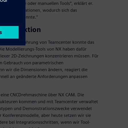
Drittsoftware oder manuellen Tools“, erklärt er.
elben Informationen, wodurch sich das
elt werden konnte.“
r Produktion
 und der Einführung von Teamcenter konnte das
Die Modellierungs-Tools von NX haben dafür
plexer 2D-Zeichnungen konzentrieren müssen. Für
en Gebrauch von parametrischen
n wir die Dimensionen ändern, reagiert die
hnell an geänderte Anforderungen anpassen
nd eine CNCDrehmaschine über NX CAM. Die
trukteuren kommen und mit Teamcenter verwaltet
ototypen und Demonstrationszwecke verwendet
r Konferenzmodelle, aber heute setzen wir sie
ere bei Integrationsschritten, wenn wir Tool-