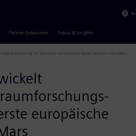
Re
Partner Ecosystem
Topics & Insights
chungs-Ausrüstung für die erste europäische Rover-Mission zum Mars
wickelt
ltraumforschungs-
erste europäische
Mars