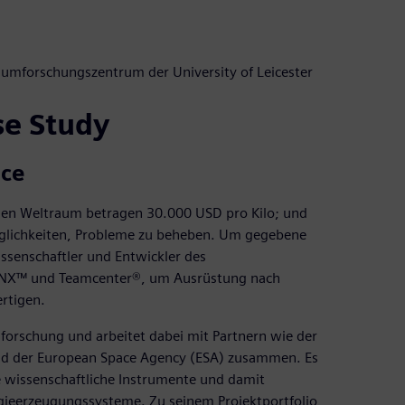
umforschungszentrum der University of Leicester
se Study
nce
 den Weltraum betragen 30.000 USD pro Kilo; und
öglichkeiten, Probleme zu beheben. Um gegebene
issenschaftler und Entwickler des
r NX™ und Teamcenter®, um Ausrüstung nach
rtigen.
forschung und arbeitet dabei mit Partnern wie der
nd der European Space Agency (ESA) zusammen. Es
 wissenschaftliche Instrumente und damit
gieerzeugungssysteme. Zu seinem Projektportfolio