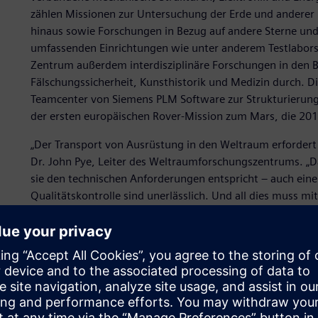
zählen Missionen zur Untersuchung der Erde und anderer
hinaus sowie Forschungen in Bezug auf andere Sterne und
umfassenden Einrichtungen wie unter anderem Testlabors
Zentrum außerdem interdisziplinäre Forschungen in den Be
Fälschungssicherheit, Kunsthistorik und Medizin durch. 
Teamcenter von Siemens PLM Software zur Strukturierung
der ersten europäischen Rover-Mission zum Mars, die 2018
„Der Transport von Ausrüstung in den Weltraum erforder
Dr. John Pye, Leiter des Weltraumforschungszentrums. „Da
sie den technischen Anforderungen entspricht – auch ein
Qualitätskontrolle sind unerlässlich. Und all dies muss 
knappen Zeitplan in Einklang gebracht werden.“
Vor fünfzehn Jahren begann das Team für mechanische Ko
einzusetzen, eine frühere Version des heutigen NX. Laut 
Aided Design (CAD) und Maschinenbauingenieur am Welt
hauptsächlich 3D-Modellierungs-Tools, um einfache Konfig
und strukturelle Tests genutzt wurden. „Der Großteil der 