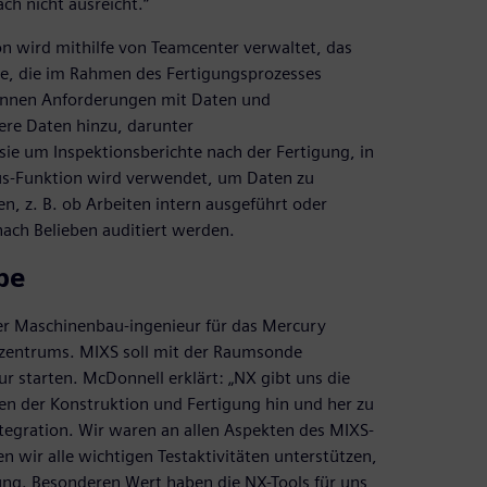
ch nicht ausreicht.“
n wird mithilfe von Teamcenter verwaltet, das
e, die im Rahmen des Fertigungsprozesses
önnen Anforderungen mit Daten und
re Daten hinzu, darunter
sie um Inspektionsberichte nach der Fertigung, in
atus-Funktion wird verwendet, um Daten zu
 z. B. ob Arbeiten intern ausgeführt oder
ach Belieben auditiert werden.
pe
nder Maschinenbau-ingenieur für das Mercury
zentrums. MIXS soll mit der Raumsonde
starten. McDonnell erklärt: „NX gibt uns die
n der Konstruktion und Fertigung hin und her zu
tegration. Wir waren an allen Aspekten des MIXS-
n wir alle wichtigen Testaktivitäten unterstützen,
tung. Besonderen Wert haben die NX-Tools für uns,