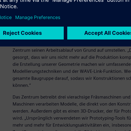
ausschließlich in 2D, die Fertigung entweder mithilfe von 
„Diese Vorgehensweise führte zu einer Wiederholung ders
Fehlerrisiko erhöhte und keine optimale Performance erzi
Übergang von der Konstruktion zu
Mit dem vor Kurzem erfolgten Umstieg von I-deas auf NX
Zentrum seinen Arbeitsablauf von Grund auf umstellen. „
gesorgt, dass wir uns nicht mehr auf die Produktion kom
die Erstellung unserer Geometrie machen wir umfassend
Modellierungstechniken und der WAVE-Link-Funktion. Wen
gesamte Baugruppe darauf, sodass wir Konstruktionen sc
können.“
Das Zentrum betreibt drei vierachsige Fräsmaschinen u
Maschinen verarbeiten Modelle, die direkt von den Kons
werden. Außerdem gibt es einen 3D-Drucker, der für Pr
wird. „Ursprünglich verwendeten wir Prototyping-Tools fü
mehr und mehr für Entwicklungsaktivitäten ein, insbesond