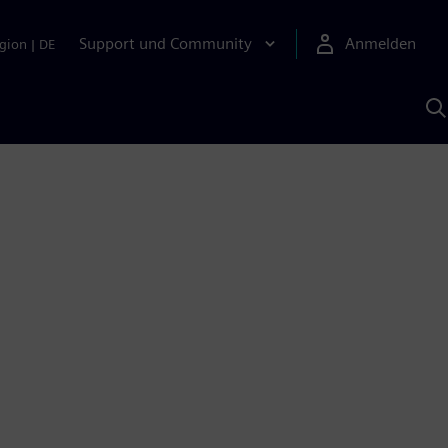
Support und Community
Anmelden
gion
|
DE
M
S
K
s