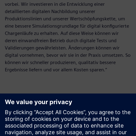
vorbei. Wir investieren in die Entwicklung einer
detaillierten digitalen Nachbildung unserer
Produktionslinien und unserer Wertschöpfungskette, um
eine bessere Simulationsgrundlage für digital konfigurierte
Chargenläufe zu erhalten. Auf diese Weise können wir
deren einwandfreien Betrieb durch digitale Tests und
Validierungen gewährleisten. Änderungen können wir
digital vornehmen, bevor wir sie in der Praxis umsetzen. So
können wir schneller produzieren, qualitativ bessere
Ergebnisse liefern und vor allem Kosten sparen.“
Die Lösung passt perfekt zu
unseren Anforderungen, weil