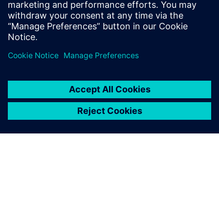
sie die gesamte
Wertschöpfungskette vom
Materialeingang bis zur
Auslieferung der Erzeugnisse
abdeckt. Dies beinhaltet
Qualitätskontrolle,
Produktplanung und -
terminierung, Reporting,
Trend- und erweiterte