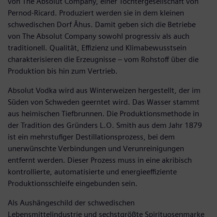
von The Absolut Company, einer Tochtergesellschaft von
Pernod-Ricard. Produziert werden sie in dem kleinen
schwedischen Dorf Åhus. Damit geben sich die Betriebe
von The Absolut Company sowohl progressiv als auch
traditionell. Qualität, Effizienz und Klimabewusstsein
charakterisieren die Erzeugnisse – vom Rohstoff über die
Produktion bis hin zum Vertrieb.
Absolut Vodka wird aus Winterweizen hergestellt, der im
Süden von Schweden geerntet wird. Das Wasser stammt
aus heimischen Tiefbrunnen. Die Produktionsmethode in
der Tradition des Gründers L.O. Smith aus dem Jahr 1879
ist ein mehrstufiger Destillationsprozess, bei dem
unerwünschte Verbindungen und Verunreinigungen
entfernt werden. Dieser Prozess muss in eine akribisch
kontrollierte, automatisierte und energieeffiziente
Produktionsschleife eingebunden sein.
Als Aushängeschild der schwedischen
Lebensmittelindustrie und sechstgrößte Spirituosenmarke