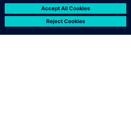
Mit NX speichern alle ihre
Konstruktionen und gehen in
den Besprechungsraum oder
starten eine Online-Sitzung.
Wenn das Treffen beginnt,
erwartet sie schon der
vollständige digitale Zwilling