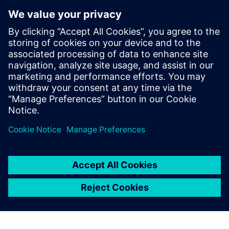
Bohrung erforderlich war. „Da wir diese zusätzliche
Bohrung in jeder einzelnen Variante dieses Modells
hinzufügen mussten, waren zwei Mitarbeiter mehr als zwei
Wochen damit beschäftigt“, erläutert Marc Esser,
Teamcenter-Administrator und Designingenieur bei Lista
Office LO. „Als wir vor Kurzem eine ähnliche Modifikation
vornehmen mussten, konnte ein einziger Mitarbeiter die
gesamte Teilefamilie innerhalb eines halben Arbeitstags
aktualisieren. Dies entspricht einer Zeitersparnis von 95
Prozent im Vergleich zur früheren Vorgehensweise.“
Mithilfe von Teamcenter als
einheitliche, zentrale Quelle