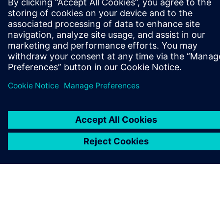
ÜBER SIEMENS
INFORMATIONEN ZUM UNTERNEHMEN
KONTAKT AUFNEHMEN
KARRIEREN
©
Siemens
2026