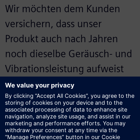
Wir möchten dem Kunden
versichern, dass unser
Produkt auch nach Jahren
noch dieselbe Geräusch- und
Vibrationsleistung aufweist
wie am Tag des Kaufs. Das
stärkt das Vertrauen in
unsere Marke und wir hoffen,
dass wir unsere Kunden