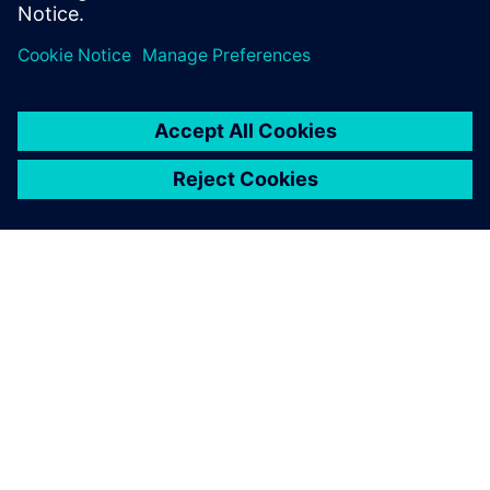
davon überzeugen können,
auch unsere nächste
Generation von Geräten zu
kaufen.
Otto Petraška, Head of Vibrations and Acoustics
Department, BSH Slowakei