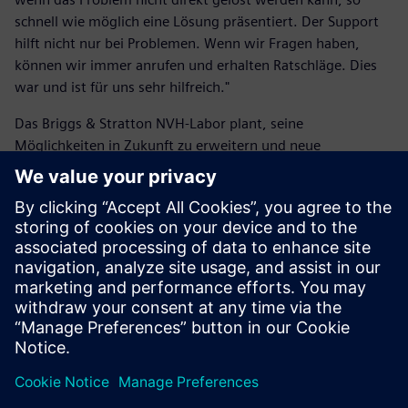
schnell wie möglich eine Lösung präsentiert. Der Support
hilft nicht nur bei Problemen. Wenn wir Fragen haben,
können wir immer anrufen und erhalten Ratschläge. Dies
war und ist für uns sehr hilfreich."
Das Briggs & Stratton NVH-Labor plant, seine
Möglichkeiten in Zukunft zu erweitern und neue
Funktionen aus dem Simcenter-Portfolio in seine Tests
einzubeziehen, um eine konstante, störungsfreie Arbeit
leisten zu können.
Ich kann mich nicht erinnern,
wie oft ein Ingenieur zu mir