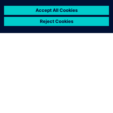
herübergeschaut und gesagt
hat: "Diese Software ist
wirklich einfach zu
bedienen!" Sie ist viel
einfacher als unsere
vorherige Lösung, weil sie
einfach flexibler ist.
Brett Birschbach, Senior Engineering Manager, NVH and
Durability, Briggs & Stratton Corporation