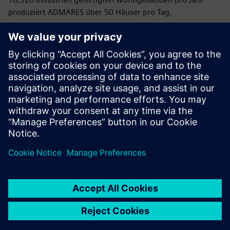
produziert ADMARES über 50 Häuser pro Tag.
Die Zukunft baut auf das
Industrial Metaverse auf
Bei der Planung ihrer Smart Factory zeigt ADMARES,
welchen Nutzen es bringt, digitale Werkzeuge von Beginn
an einzubinden. Mit dem Siemens Industrial Metaverse und
den Lösungen des Siemens Xcelerator Portfolios testet,
vergleicht und verfeinert das Unternehmen Szenarien mit
hoher Genauigkeit.
Selbst bei veränderten Rahmenbe-dingungen bleibt das
System stabil. Ob neue Märkte hinzukommen,
Produktvarianten entstehen oder Abläufe angepasst
werden müssen, das digitale Modell ermöglicht frühzeitige
Planung, verlässliche Validierung und eine deutliche
Verringerung des Risikos.