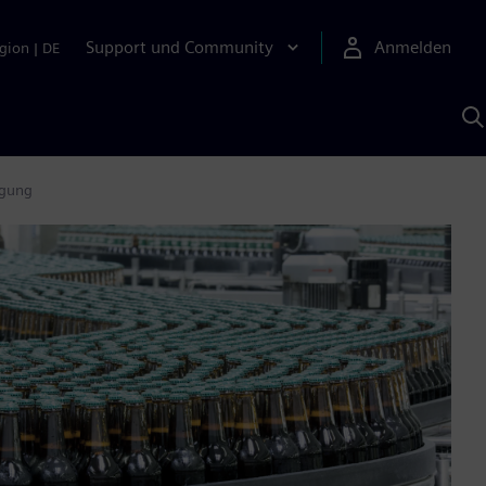
Support und Community
Anmelden
gion
|
DE
M
S
K
s
igung