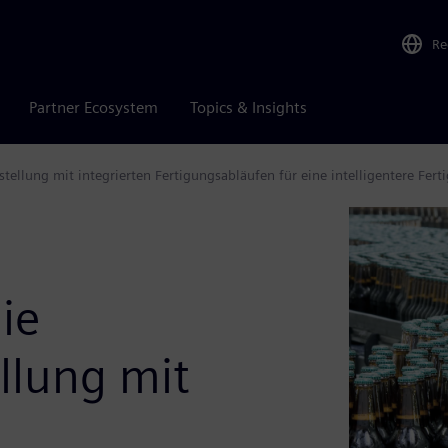
Re
Partner Ecosystem
Topics & Insights
ellung mit integrierten Fertigungsabläufen für eine intelligentere Fert
ie
llung mit