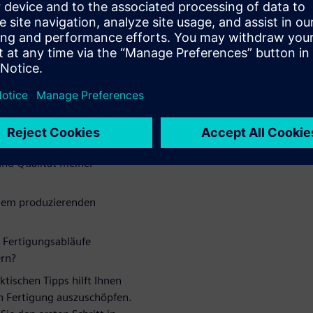
ung
ichen Vorteile der Integration
esserter betrieblicher
 Antworten auf wichtige
rtigungsbetrieb nutzen?
und Qualität meiner
inem produzierenden
 Fertigungsabläufe
ern?
ktischen Tipps hilft Ihnen
len Fertigung auszuschöpfen.