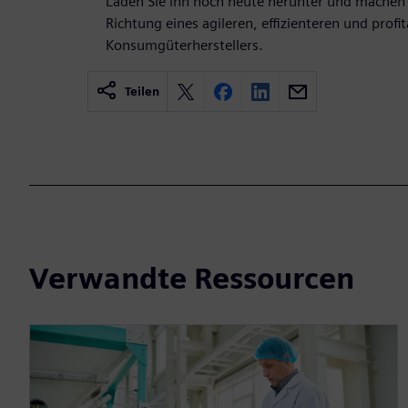
Laden Sie ihn noch heute herunter und machen S
Richtung eines agileren, effizienteren und profi
Konsumgüterherstellers.
Teilen
Verwandte Ressourcen