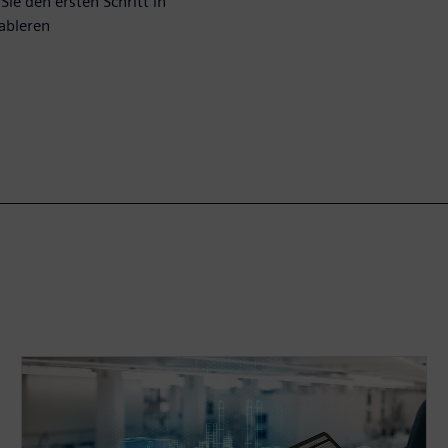
ie den ersten Schritt in
tableren