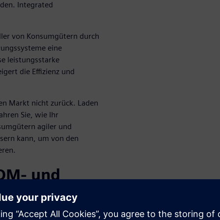
rden. Integrated
teller von Konsumgütern durch
rungssysteme eine
se leistungsstarke
gert die Effizienz und
den Markt nicht zurück. Laden
hren Sie, wie Ihr
sumgütern agiler und
essern kann, um von den
eren.
MOM- und
ngen zur
ieblichen