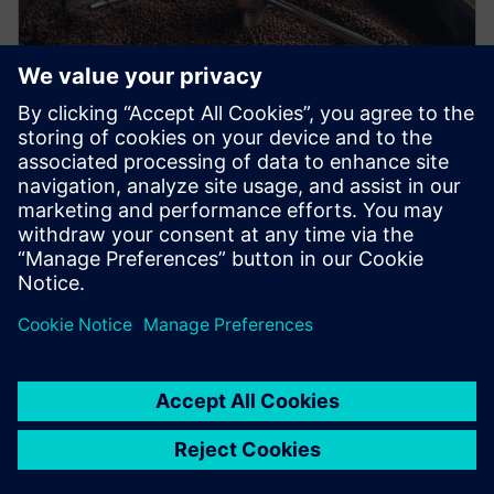
VIDEO
CPR-Herstellung und
Rezepturerstellung
Neue Produktionschargen für den Cold-Brew-Prozess