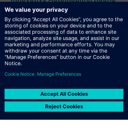
mit Robotersimulation und
virtueller Inbetriebnahme
Robotersimulation und virtuelle Inbetriebnahme
helfen Automobilherstellern, eine schnellere
Markteinführung, reduzierte Kosten und fehlerfreie
Produktionsanläufe zu realisieren.