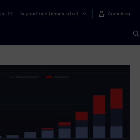
Support und Gemeinschaft
Anmelden
on
|
DE
M
S
K
s