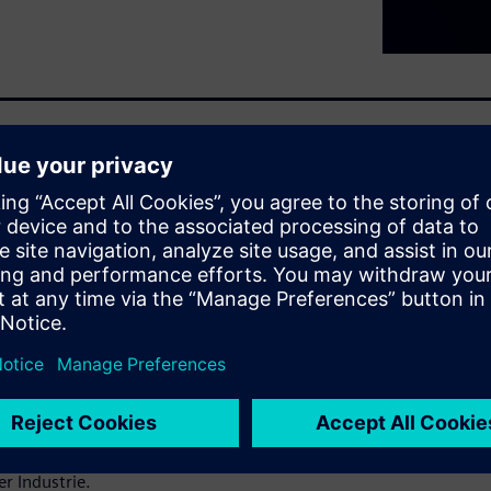
y-Anforderungen
 gleichzeitig verschärft die
 2027 die Pflicht zur
en Herausforderungen gelten,
n und wie Maschinenbauer
erreichen.
maßnahmen und technische
r Industrie.