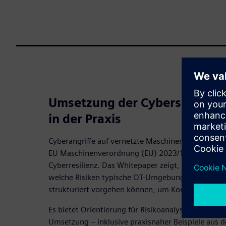
Umsetzung der Cybersecurit
in der Praxis
Cyberangriffe auf vernetzte Maschinen nehmen zu –
EU Maschinenverordnung (EU) 2023/1230 ab Januar
Cyberresilienz. Das Whitepaper zeigt, welche neu
welche Risiken typische OT-Umgebungen betreffe
strukturiert vorgehen können, um Konformität zu 
Es bietet Orientierung für Risikoanalyse, Schutz
Umsetzung – inklusive praxisnaher Beispiele aus de