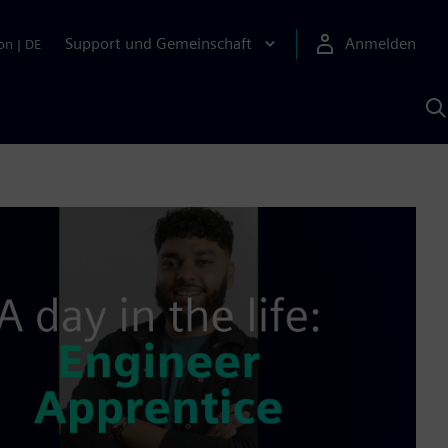
Support und Gemeinschaft
Anmelden
on
|
DE
M
S
K
s