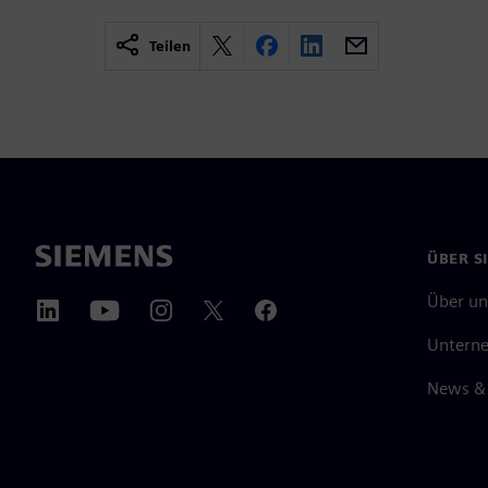
Teilen
ÜBER S
Über un
Untern
News & 