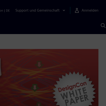
Support und Gemeinschaft
Anmelden
on
|
DE
M
S
K
s