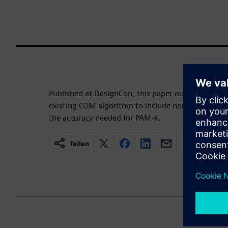
Published at DesignCon, this paper outlines an ap
existing COM algorithm to include non-linearities
the accuracy needed for PAM-4.
Teilen