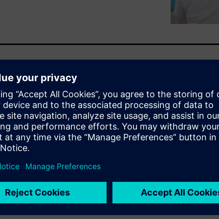
ty and risk.
Forrester’s
ommissioned by Siemens
,
ould save by moving PLM to
s, showing how Teamcenter X
ies reduce IT overhead,
y. It’s a practical, data-
build a business case for
tential savings and unlock new