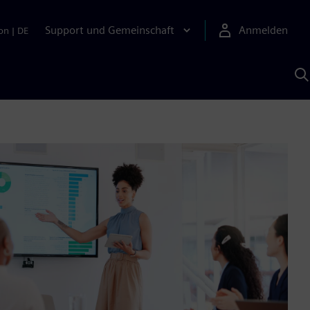
Support und Gemeinschaft
Anmelden
on
|
DE
M
S
K
s