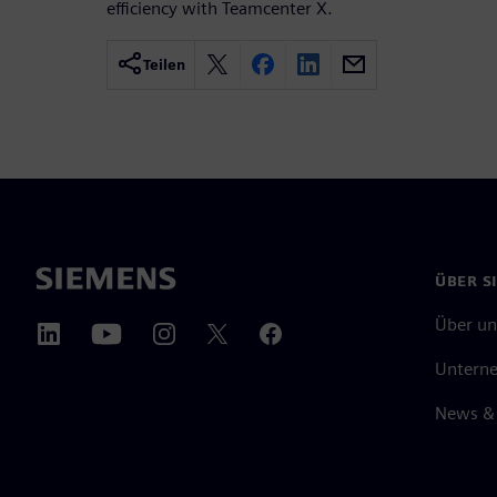
efficiency with Teamcenter X.
Teilen
ÜBER S
Über un
Untern
News & 