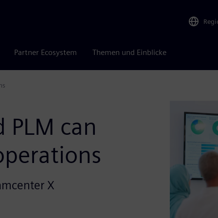
Regi
Partner Ecosystem
Themen und Einblicke
ns
d PLM can
operations
eamcenter X