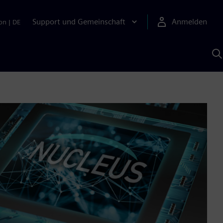
Support und Gemeinschaft
Anmelden
on
|
DE
M
S
K
s