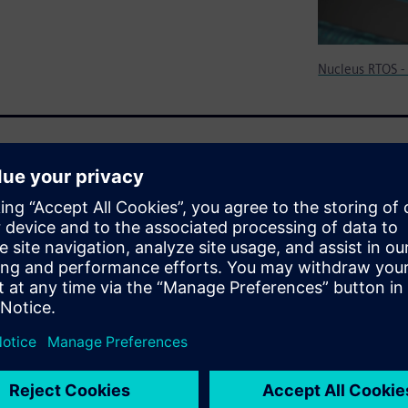
Nucleus RTOS -
 IP, tools, and partner
 ideal for applications where a
 management, and deterministic