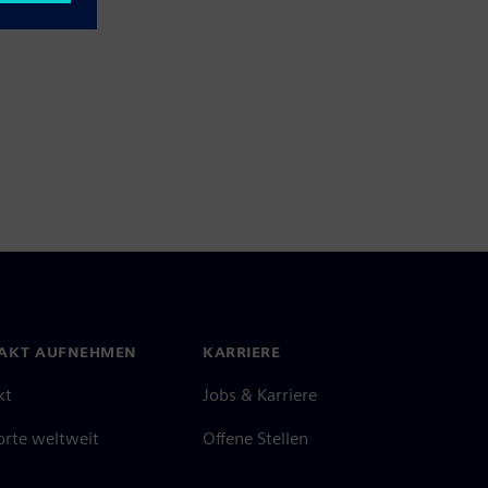
AKT AUFNEHMEN
KARRIERE
kt
Jobs & Karriere
orte weltweit
Offene Stellen