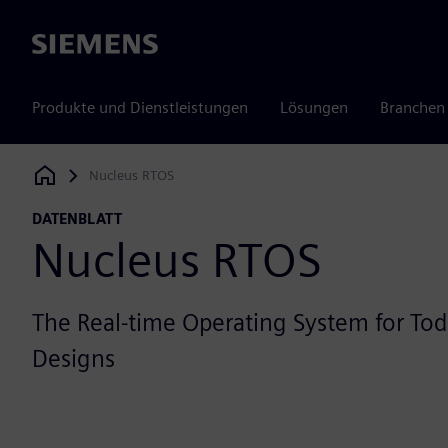
Siemens
Produkte und Dienstleistungen
Lösungen
Branchen
Nucleus RTOS
Siemens Digital Industries Software
DATENBLATT
Nucleus RTOS
The Real-time Operating System for To
Designs