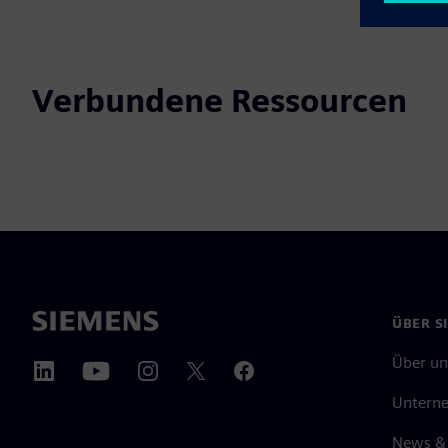
Verbundene Ressourcen
ÜBER S
Über un
Untern
News & 