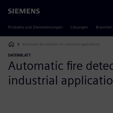
Siemens
Produkte und Dienstleistungen
Lösungen
Branchen
Automatic fire detector for industrial applications
Siemens Digital Industries Software
DATENBLATT
Automatic fire detec
industrial applicati