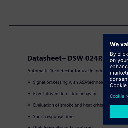
Datasheet– DSW 024R-AT / D
Automatic fire detector for use in industrial applic
Signal processing with ASAtechnology
Event-driven detection behavior
Evaluation of smoke and heat criteria
Short response time
High immunity to false alarms