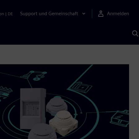
Support und Gemeinschaft
Anmelden
on
|
DE
M
S
K
s