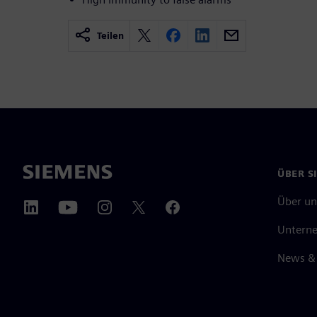
Teilen
ÜBER S
Über un
Untern
News & 