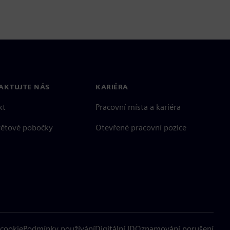
AKTUJTE NÁS
KARIÉRA
kt
Pracovní místa a kariéra
větové pobočky
Otevřené pracovní pozice
cookie
Podmínky používání
Digitální ID
Oznamování porušení