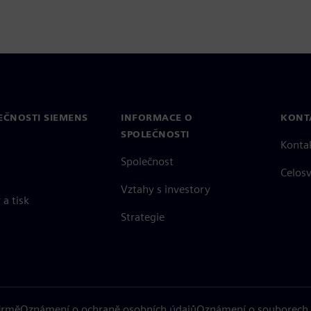
EČNOSTI SIEMENS
INFORMACE O
KONT
SPOLEČNOSTI
Konta
Společnost
Celos
Vztahy s investory
a tisk
Strategie
firmě
Oznámení o ochraně osobních údajů
Oznámení o souborech 