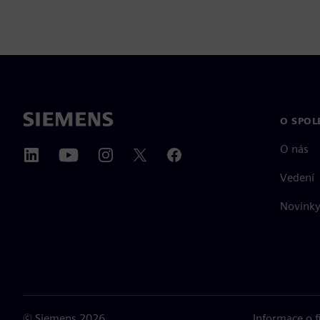
O SPOL
O nás
Vedení
Novinky 
©
Siemens
2026
Informace o 