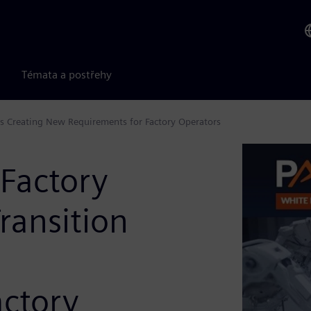
Témata a postřehy
 is Creating New Requirements for Factory Operators
 Factory
ransition
actory