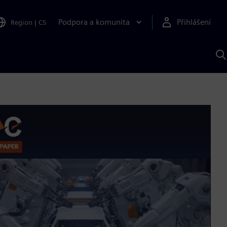
Podpora a komunita
Přihlášení
Region
|
CS
H
p
A
S