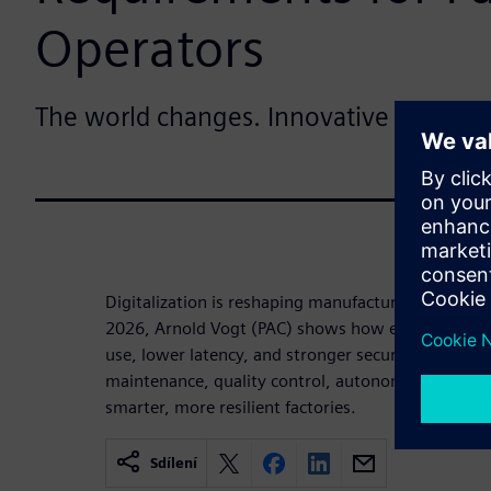
Operators
The world changes. Innovative apps re
Digitalization is reshaping manufacturing. In the 
2026, Arnold Vogt (PAC) shows how edge computi
use, lower latency, and stronger security. It highli
maintenance, quality control, autonomous systems
smarter, more resilient factories.
Sdílení