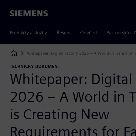
Siemens
Produkty a služby
Řešení
Odvětví
Partnerská síť
Whitepaper: Digital Factory 2026 – A World in Transition
Siemens Digital Industries Software
TECHNICKÝ DOKUMENT
Whitepaper: Digital
2026 – A World in T
is Creating New
Requirements for F