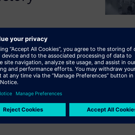
spond.
whitepaper Digital Factory
ng enables real-time data
ghts use cases like predictive
, and local AI/ML for