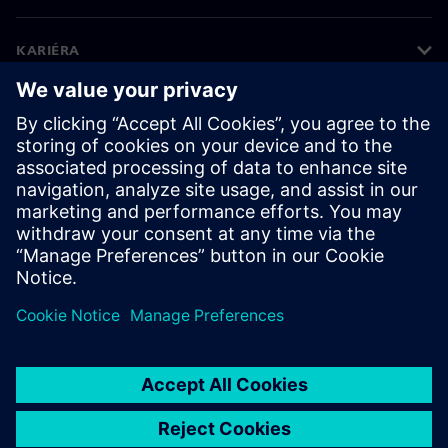
KARIÉRA
©
Siemens
2026
Informace o firmě
Oznámení o ochraně osobních údajů
Oznámení o souborech cookie
Podmínky používání
Digitální ID
Oznamování porušení