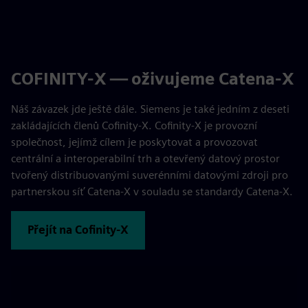
COFINITY-X — oživujeme Catena-X
Náš závazek jde ještě dále. Siemens je také jedním z deseti
zakládajících členů Cofinity-X. Cofinity-X je provozní
společnost, jejímž cílem je poskytovat a provozovat
centrální a interoperabilní trh a otevřený datový prostor
tvořený distribuovanými suverénními datovými zdroji pro
partnerskou síť Catena-X v souladu se standardy Catena-X.
Přejít na Cofinity-X