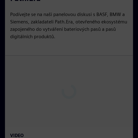
i
r
n
f
Podívejte se na naši panelovou diskusi s BASF, BMW a
g
u
Siemens, zakladateli Path.Era, otevřeného ekosystému
s
l
zapojeného do vytváření bateriových pasů a pasů
digitálních produktů.
l
s
c
r
e
e
n
P
l
a
y
15:18
P
M
S
P
E
VIDEO
l
u
e
I
n