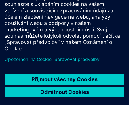
TECHNICKÝ DOKUMENT
Catena-X: Transformace
automobilového průmyslu
Naučte se, jak zlepšit přehlednost a efektivitu pomocí
Catena-X. Zjednodušte výměnu dat a spolupráci a
posuňte své podnikání směrem k transformaci celého
odvětví.