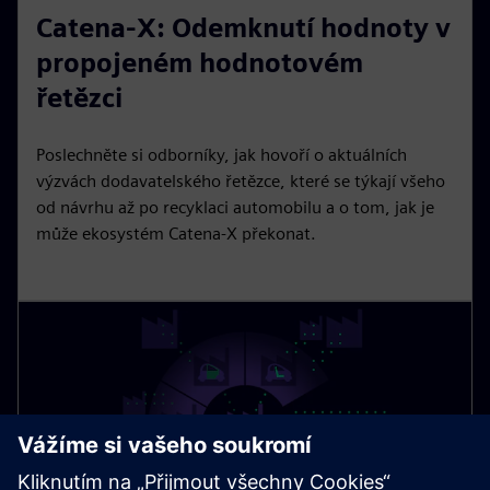
Catena-X: Odemknutí hodnoty v
a
t
t
P
t
y
e
t
e
propojeném hodnotovém
i
r
řetězci
n
f
g
u
Poslechněte si odborníky, jak hovoří o aktuálních
s
l
výzvách dodavatelského řetězce, které se týkají všeho
l
od návrhu až po recyklaci automobilu a o tom, jak je
s
může ekosystém Catena-X překonat.
c
r
e
e
n