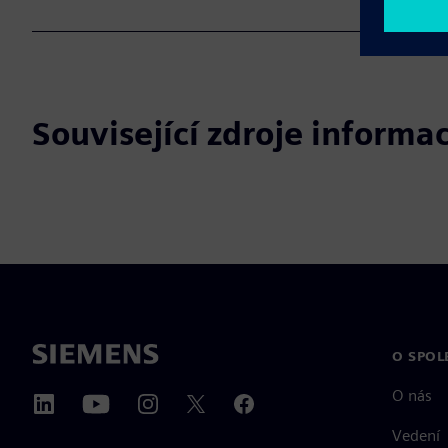
Související zdroje informac
O SPOL
O nás
Vedení