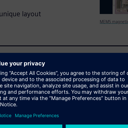
unique layout
MEMS magnetic 
t and ease of use for
es and all-angle polygons, is
 CAD tools from conventional
MEMS layout.