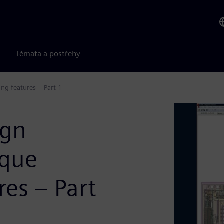
Témata a postřehy
ng features – Part 1
ign
ique
res – Part