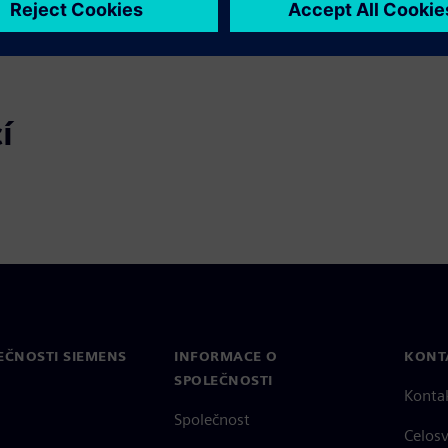
í
EČNOSTI SIEMENS
INFORMACE O
KONT
SPOLEČNOSTI
Konta
Společnost
Celos