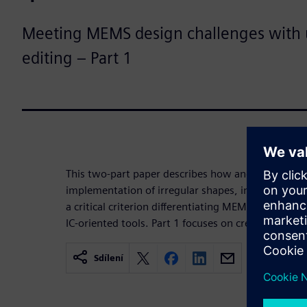
Meeting MEMS design challenges with 
editing – Part 1
This two-part paper describes how and why suppor
implementation of irregular shapes, including curv
a critical criterion differentiating MEMS-oriented
IC-oriented tools. Part 1 focuses on creating the 
Sdílení