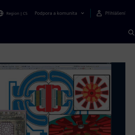
Podpora a komunita
Přihlášení
Region
|
CS
H
p
A
S