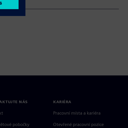
AKTUJTE NÁS
KARIÉRA
kt
Pracovní místa a kariéra
větové pobočky
Otevřené pracovní pozice