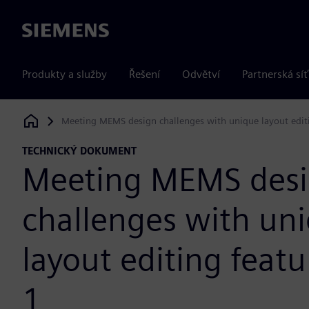
Siemens
Produkty a služby
Řešení
Odvětví
Partnerská síť
Meeting MEMS design challenges with unique layout editi
Siemens Digital Industries Software
TECHNICKÝ DOKUMENT
Meeting MEMS des
challenges with un
layout editing featu
1