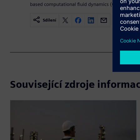
based computational fluid dynamics (CFD) and co
Sdílení
Související zdroje informac