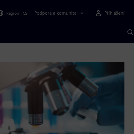
Podpora a komunita
Přihlášení
Region
|
CS
H
p
A
S