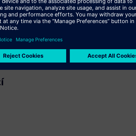
mputational chemistry.
í