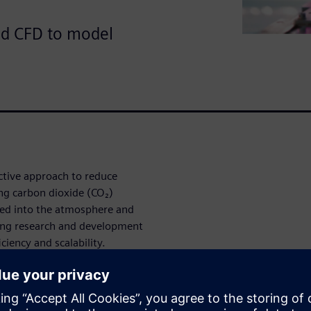
nd CFD to model
ective approach to reduce
ng carbon dioxide (CO₂)
sed into the atmosphere and
oing research and development
ciency and scalability.
thod, which is highly energy
g. This white paper discusses a
n unit using finite volume