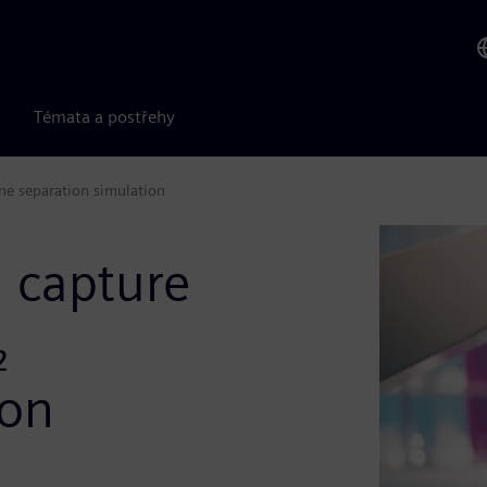
Témata a postřehy
ne separation simulation
 capture
₂
ion