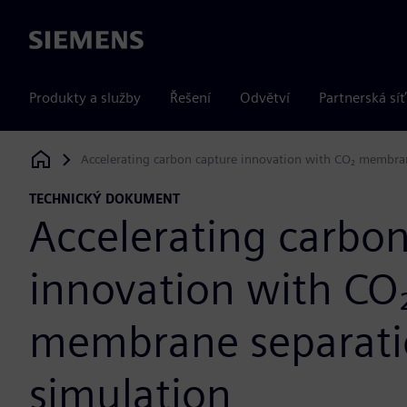
Siemens
Produkty a služby
Řešení
Odvětví
Partnerská síť
Accelerating carbon capture innovation with CO₂ membra
Siemens Digital Industries Software
TECHNICKÝ DOKUMENT
Accelerating carbon
innovation with CO
membrane separat
simulation