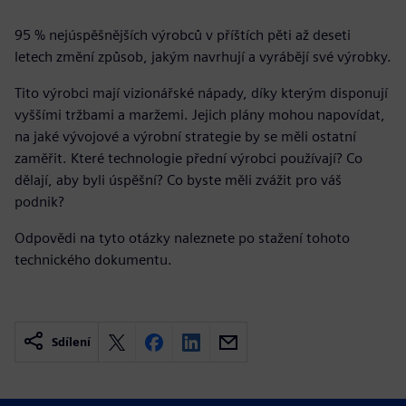
95 % nejúspěšnějších výrobců v příštích pěti až deseti
letech změní způsob, jakým navrhují a vyrábějí své výrobky.
Tito výrobci mají vizionářské nápady, díky kterým disponují
vyššími tržbami a maržemi. Jejich plány mohou napovídat,
na jaké vývojové a výrobní strategie by se měli ostatní
zaměřit. Které technologie přední výrobci používají? Co
dělají, aby byli úspěšní? Co byste měli zvážit pro váš
podnik?
Odpovědi na tyto otázky naleznete po stažení tohoto
technického dokumentu.
Sdílení