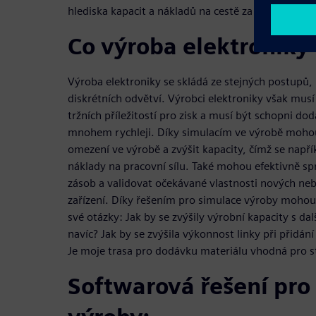
hlediska kapacit a nákladů na cestě za digitalizací.
Co výroba elektroniky
Výroba elektroniky se skládá ze stejných postupů,
diskrétních odvětví. Výrobci elektroniky však musí
tržních příležitostí pro zisk a musí být schopni do
mnohem rychleji. Díky simulacím ve výrobě mohou
omezení ve výrobě a zvýšit kapacity, čímž se napří
náklady na pracovní sílu. Také mohou efektivně s
zásob a validovat očekávané vlastnosti nových nebo
zařízení. Díky řešením pro simulace výroby mohou
své otázky: Jak by se zvýšily výrobní kapacity s 
navíc? Jak by se zvýšila výkonnost linky při přidán
Je moje trasa pro dodávku materiálu vhodná pro s
Softwarová řešení pro