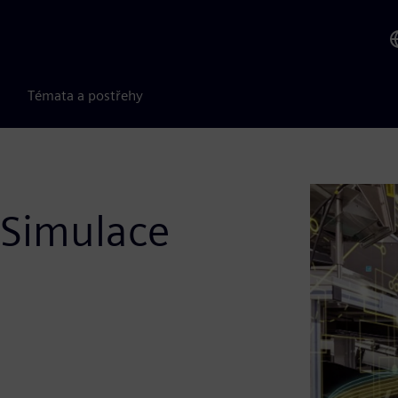
Témata a postřehy
 Simulace
e