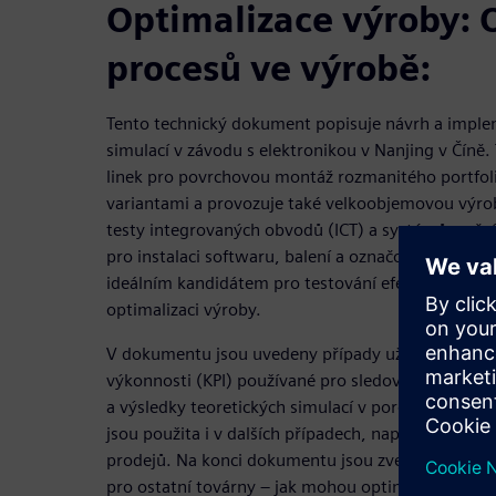
Optimalizace výroby: 
procesů ve výrobě:
Tento technický dokument popisuje návrh a imple
simulací v závodu s elektronikou v Nanjing v Číně.
linek pro povrchovou montáž rozmanitého portfo
variantami a provozuje také velkoobjemovou výrob
testy integrovaných obvodů (ICT) a systémů, ruční
pro instalaci softwaru, balení a označování, přepra
ideálním kandidátem pro testování efektivity simul
optimalizaci výroby.
V dokumentu jsou uvedeny případy užití, použitý p
výkonnosti (KPI) používané pro sledování pokrok
a výsledky teoretických simulací v porovnání se sku
jsou použita i v dalších případech, například při 
prodejů. Na konci dokumentu jsou zveřejněny výsle
pro ostatní továrny – jak mohou optimalizovat své