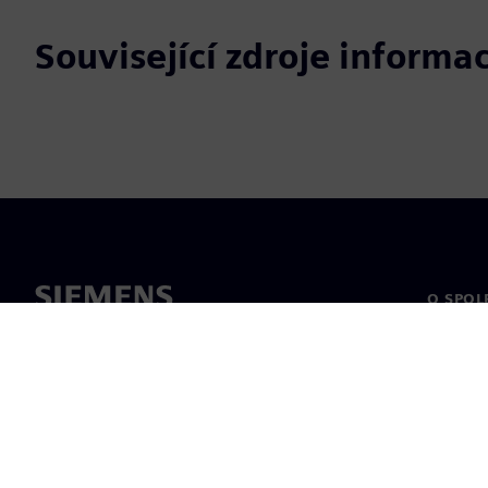
Související zdroje informac
O SPOL
O nás
Vedení
Novinky 