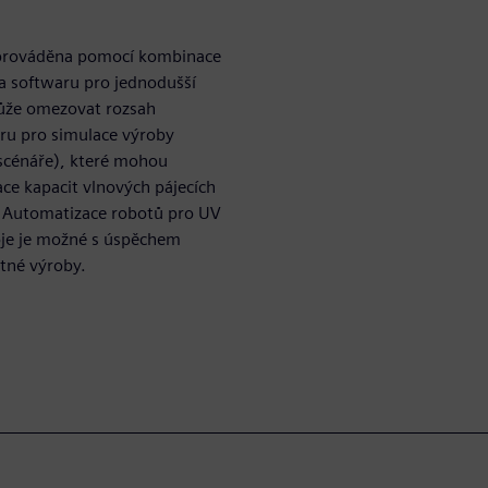
en prováděna pomocí kombinace
a softwaru pro jednodušší
ůže omezovat rozsah
ru pro simulace výroby
(scénáře), které mohou
ce kapacit vlnových pájecích
3) Automatizace robotů pro UV
roje je možné s úspěchem
tné výroby.