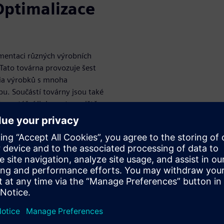
Optimalizace
mentaci různých výrobních
 Tato továrna provozuje šest
lia výrobků s mnoha
u. Součástí továrny jsou také
 montážní linky a stanoviště
vu a servis. Tato továrna je
ací výroby elektroniky a
řístup, klíčové ukazatele
u, změny provedené ve výrobě
tečností. Digitální dvojčata
vyhodnocování a odhadování
dky, které ukazují potenciál
 procesy a simulovat výrobu z