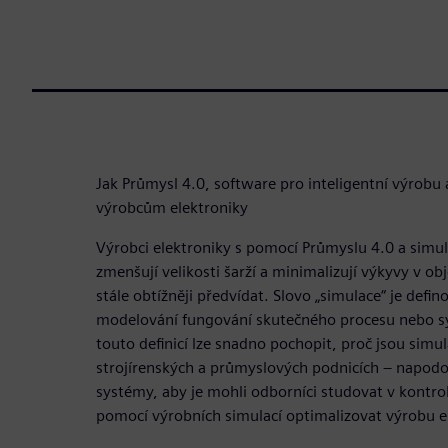
Jak Průmysl 4.0, software pro inteligentní výrobu
výrobcům elektroniky
Výrobci elektroniky s pomocí Průmyslu 4.0 a simul
zmenšují velikosti šarží a minimalizují výkyvy v o
stále obtížněji předvídat. Slovo „simulace“ je defi
modelování fungování skutečného procesu nebo s
touto definicí lze snadno pochopit, proč jsou sim
strojírenských a průmyslových podnicích – napodob
systémy, aby je mohli odborníci studovat v kontro
pomocí výrobních simulací optimalizovat výrobu e