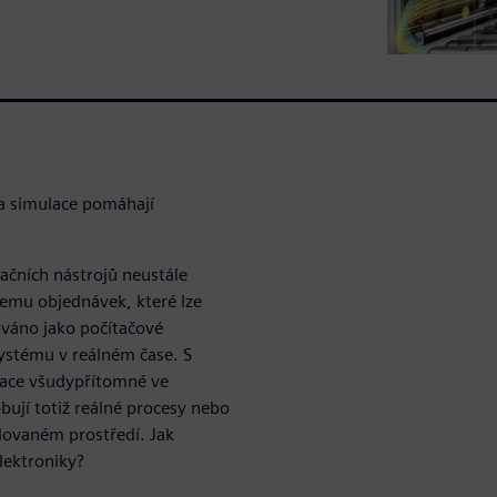
 a simulace pomáhají
ačních nástrojů neustále
bjemu objednávek, které lze
nováno jako počítačové
ystému v reálném čase. S
ulace všudypřítomné ve
ují totiž reálné procesy nebo
lovaném prostředí. Jak
lektroniky?