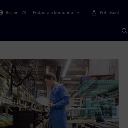
Podpora a komunita
Přihlášení
Region
|
CS
H
p
A
S