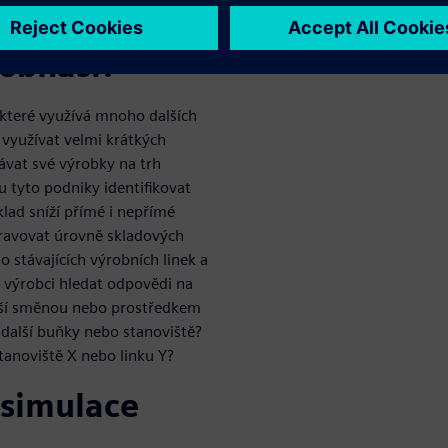
 obnáší?
 které využívá mnoho dalších
 využívat velmi krátkých
dávat své výrobky na trh
 tyto podniky identifikovat
klad sníží přímé i nepřímé
pravovat úrovně skladových
 stávajících výrobních linek a
 výrobci hledat odpovědi na
další směnou nebo prostředkem
í další buňky nebo stanoviště?
tanoviště X nebo linku Y?
 simulace