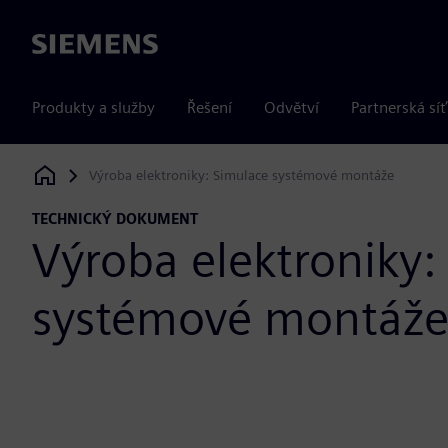
Siemens
Produkty a služby
Řešení
Odvětví
Partnerská síť
Výroba elektroniky: Simulace systémové montáže
Siemens Digital Industries Software
TECHNICKÝ DOKUMENT
Výroba elektroniky:
systémové montáž