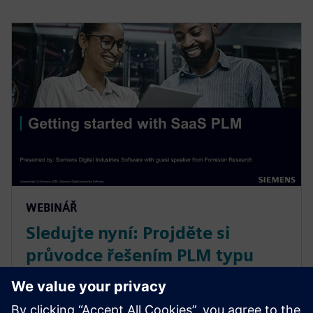
WEBINÁŘ
Sledujte nyní: Projděte si
průvodce řešením PLM typu
SaaS pro malé společnosti
a připravte svoji společnost na