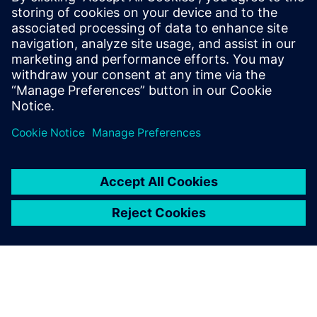
budoucnost
Podívejte se na náš bezplatný webinář na vyžádání
a zjistěte, jak vaši společnost připravit na budoucnost
díky řešení typu SaaS pro malé a střední podniky.