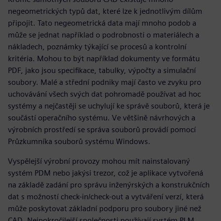
negeometrických typů dat, které lze k jednotlivým dílům
připojit. Tato negeometrická data mají mnoho podob a
může se jednat například o podrobnosti o materiálech a
nákladech, poznámky týkající se procesů a kontrolní
kritéria. Mohou to být například dokumenty ve formátu
PDF, jako jsou specifikace, tabulky, výpočty a simulační
soubory. Malé a střední podniky mají často ve zvyku pro
uchovávání všech svých dat pohromadě používat ad hoc
systémy a nejčastěji se uchylují ke správě souborů, která je
součástí operačního systému. Ve většině návrhových a
výrobních prostředí se správa souborů provádí pomocí
Průzkumníka souborů systému Windows.
Vyspělejší výrobní provozy mohou mít nainstalovaný
systém PDM nebo jakýsi trezor, což je aplikace vytvořená
na základě zadání pro správu inženýrských a konstrukčních
dat s možností check-in/check-out a vytváření verzí, která
může poskytovat základní podporu pro soubory jiné než
CAD. Nejpokročilejší společnosti používají systém PLM,