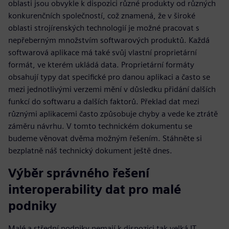
oblasti jsou obvykle k dispozici různé produkty od různých
konkurenčních společností, což znamená, že v široké
oblasti strojírenských technologií je možné pracovat s
nepřeberným množstvím softwarových produktů. Každá
softwarová aplikace má také svůj vlastní proprietární
formát, ve kterém ukládá data. Proprietární formáty
obsahují typy dat specifické pro danou aplikaci a často se
mezi jednotlivými verzemi mění v důsledku přidání dalších
funkcí do softwaru a dalších faktorů. Překlad dat mezi
různými aplikacemi často způsobuje chyby a vede ke ztrátě
záměru návrhu. V tomto technickém dokumentu se
budeme věnovat dvěma možným řešením. Stáhněte si
bezplatně náš technický dokument ještě dnes.
Výběr správného řešení
interoperability dat pro malé
podniky
Malé a střední podniky nemají k dispozici tak velká IT