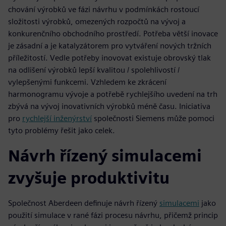
chování výrobků ve fázi návrhu v podmínkách rostoucí
složitosti výrobků, omezených rozpočtů na vývoj a
konkurenčního obchodního prostředí. Potřeba větší inovace
je zásadní a je katalyzátorem pro vytváření nových tržních
příležitostí. Vedle potřeby inovovat existuje obrovský tlak
na odlišení výrobků lepší kvalitou / spolehlivostí /
vylepšenými funkcemi. Vzhledem ke zkrácení
harmonogramu vývoje a potřebě rychlejšího uvedení na trh
zbývá na vývoj inovativních výrobků méně času. Iniciativa
pro
rychlejší inženýrství
společnosti Siemens může pomoci
tyto problémy řešit jako celek.
Návrh řízený simulacemi
zvyšuje produktivitu
Společnost Aberdeen definuje návrh řízený
simulacemi
jako
použití simulace v rané fázi procesu návrhu, přičemž princip