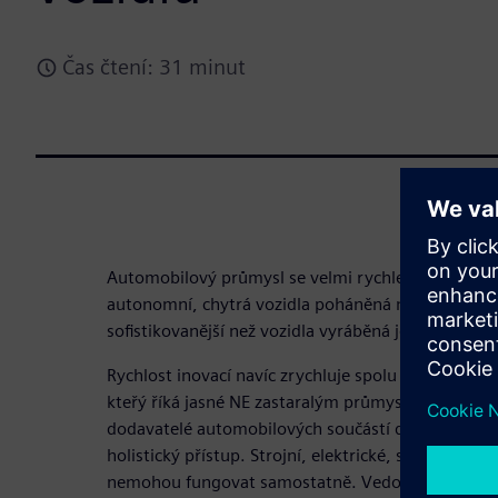
Čas čtení: 31 minut
Automobilový průmysl se velmi rychle mění. Dneš
autonomní, chytrá vozidla poháněná novými zdro
sofistikovanější než vozidla vyráběná ještě nedávn
Rychlost inovací navíc zrychluje spolu s rostoucí 
kteřý říká jasné NE zastaralým průmyslovým techn
dodavatelé automobilových součástí držet s tímto
holistický přístup. Strojní, elektrické, softwarové 
nemohou fungovat samostatně. Vedoucí automobi