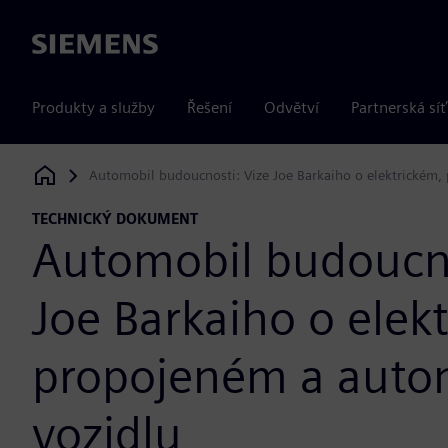
Siemens
Produkty a služby
Řešení
Odvětví
Partnerská síť
Automobil budoucnosti: Vize Joe Barkaiho o elektrickém
Siemens Digital Industries Software
TECHNICKÝ DOKUMENT
Automobil budoucno
Joe Barkaiho o elek
propojeném a aut
vozidlu