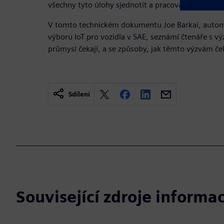
všechny tyto úlohy sjednotit a pracovat na nich s
V tomto technickém dokumentu Joe Barkai, automo
výboru IoT pro vozidla v SAE, seznámí čtenáře s v
průmysl čekají, a se způsoby, jak těmto výzvám čel
Sdílení
Související zdroje informac