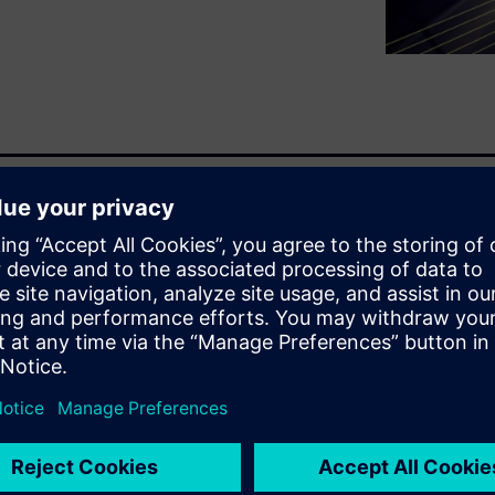
ní moderní, propojená,
ji energie jsou mnohem
o.
konkurencí na globálním trhu,
ologiím. Aby mohli výrobci a
 trendem krok, musí uplatnit
a další návrhové obory již
lové společnosti musí