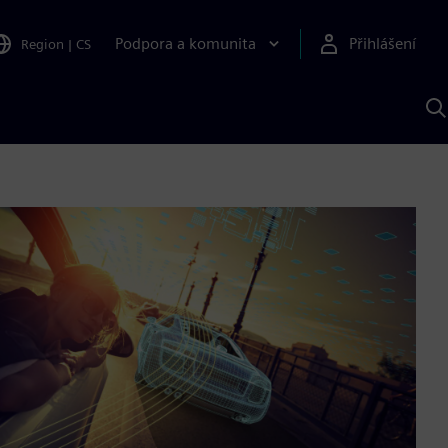
Podpora a komunita
Přihlášení
Region
|
CS
H
p
A
S