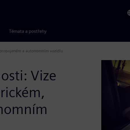
Témata a postřehy
, propojeném a autonomním vozidlu
sti: Vize
trickém,
onomním