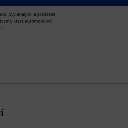
ouběžně.
bilový analytik a předseda
ýzvami, které automobilový
it.
í