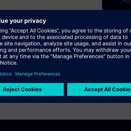
ASAtechnology™ for fire
s, a patented technology that
ection for the wide range of