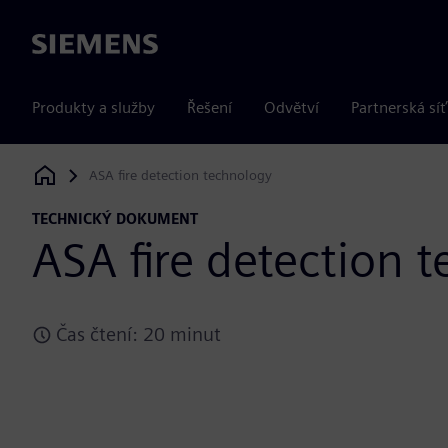
Siemens
Produkty a služby
Řešení
Odvětví
Partnerská síť
ASA fire detection technology
Siemens Digital Industries Software
TECHNICKÝ DOKUMENT
ASA fire detection 
Čas čtení: 20 minut