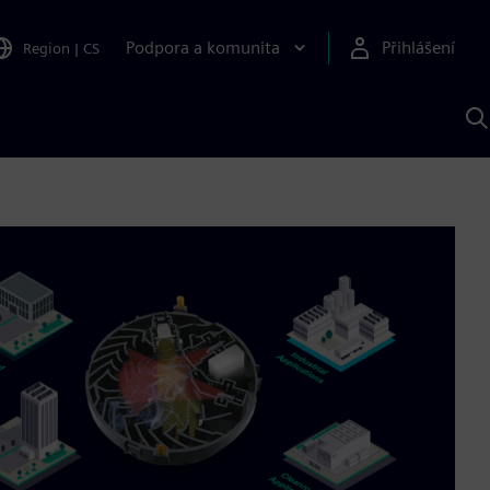
Podpora a komunita
Přihlášení
Region
|
CS
H
p
A
S