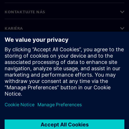
KONTAKTUJTE NÁS
KARIÉRA
©
Siemens
2026
Informace o firmě
Oznámení o ochraně osobních údajů
Oznámení o souborech cookie
Podmínky používání
Digitální ID