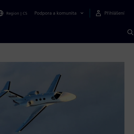
Podpora a komunita
Přihlášení
Region
|
CS
H
p
A
S