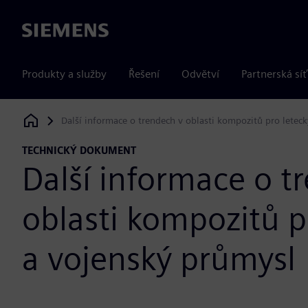
Siemens
Produkty a služby
Řešení
Odvětví
Partnerská síť
Další informace o trendech v oblasti kompozitů pro letec
Siemens Digital Industries Software
TECHNICKÝ DOKUMENT
Další informace o t
oblasti kompozitů p
a vojenský průmysl