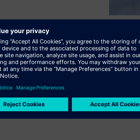
riálech, které považují
žitější. V tomto technickém
ování výroby.