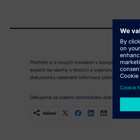
Přečtěte si o nových trendech v kompozitních mate
experti na návrhy v letectví a vojenství za nejdůle
dokumentu naleznete informace plánování a realiz
Děkujeme za stažení technického dokumentu!
Sdílení