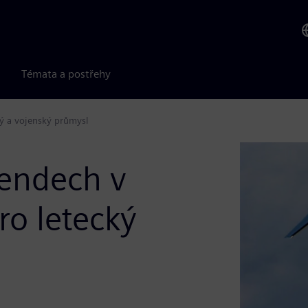
Témata a postřehy
ký a vojenský průmysl
rendech v
ro letecký