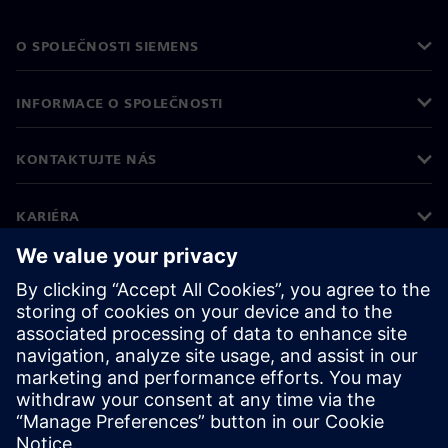
O SPOLEČNOSTI SIEMENS
INFORMACE O SPOLEČNOSTI
KONTAKTUJTE NÁS
KARIÉRA
©
Siemens
2026
Informace o firmě
Oznámení o ochraně osobních údajů
Oznámení o souborech cookie