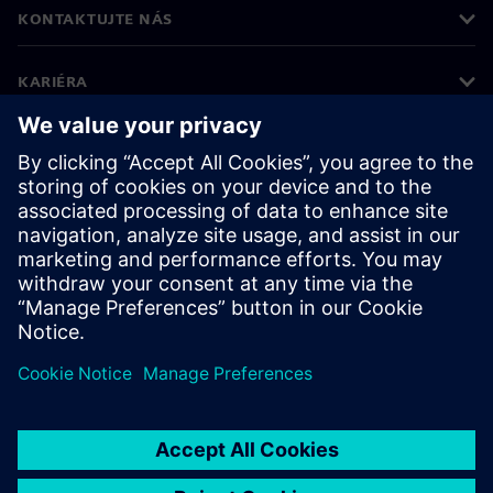
KONTAKTUJTE NÁS
KARIÉRA
©
Siemens
2026
Informace o firmě
Oznámení o ochraně osobních údajů
Oznámení o souborech cookie
Podmínky používání
Digitální ID
Oznamování porušení