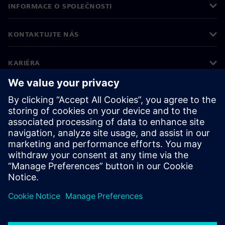
INFORMACE O SPOLEČNOSTI
KONTAKTUJTE NÁS
KARIÉRA
©
Siemens
2026
Informace o firmě
Oznámení o ochraně osobních údajů
Oznámení o souborech cookie
Podmínky používání
Digitální ID