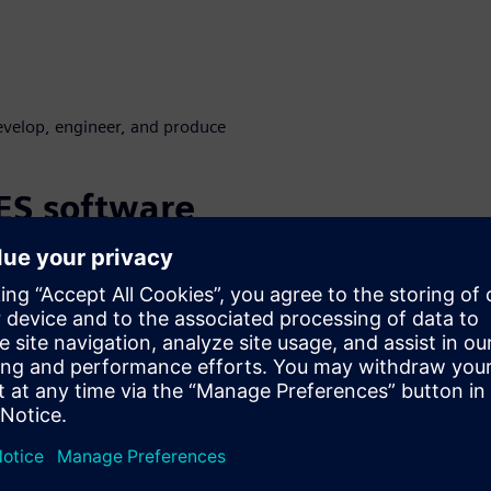
evelop, engineer, and produce
ES software
ry
ware solution, they see an
improved quality.
r four capabilities: