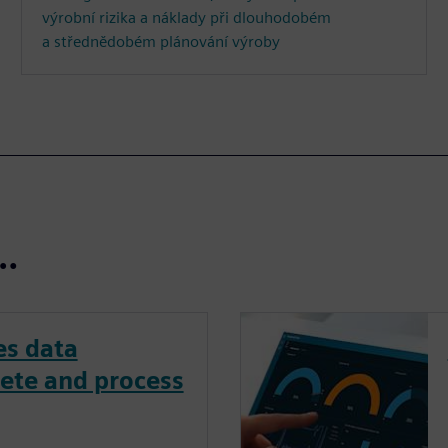
výrobní rizika a náklady při dlouhodobém
a střednědobém plánování výroby
t…
s data
rete and process