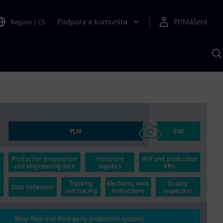
Podpora a komunita
Přihlášení
Region
|
CS
H
p
A
S