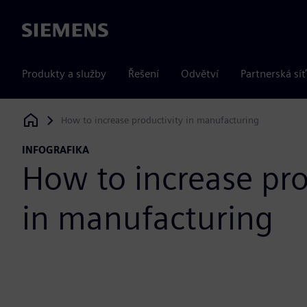
Siemens
Produkty a služby
Řešení
Odvětví
Partnerská síť
How to increase productivity in manufacturing
Siemens Digital Industries Software
INFOGRAFIKA
How to increase pro
in manufacturing