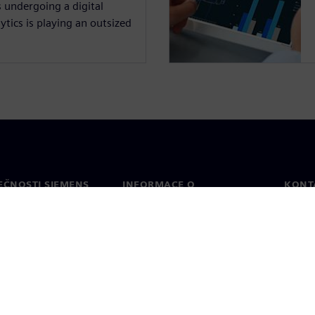
 undergoing a digital
tics is playing an outsized
EČNOSTI SIEMENS
INFORMACE O
KONT
SPOLEČNOSTI
Konta
Společnost
Celos
Vztahy s investory
a tisk
Strategie