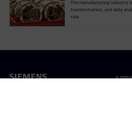
The manufacturing industry is
transformation, and data analy
role.
O SPOL
O nás
Vedení
Novinky 