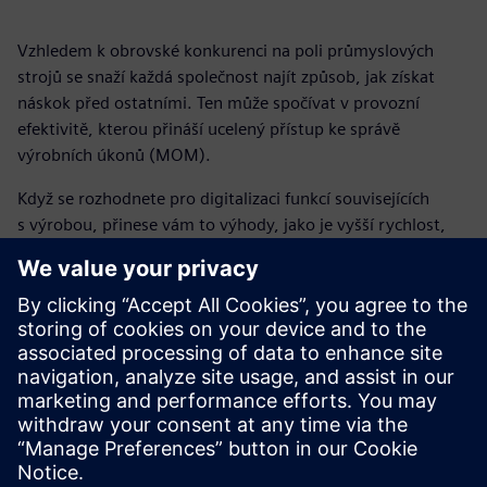
Vzhledem k obrovské konkurenci na poli průmyslových
strojů se snaží každá společnost najít způsob, jak získat
náskok před ostatními. Ten může spočívat v provozní
efektivitě, kterou přináší ucelený přístup ke správě
výrobních úkonů (MOM).
Když se rozhodnete pro digitalizaci funkcí souvisejících
s výrobou, přinese vám to výhody, jako je vyšší rychlost,
přesnost, možnost sledování a flexibilita výroby.
Tyto výhody jsou však podmíněny výběrem správného
digitálního řešení.
Stáhněte si tuto infografiku a zjistěte, jakými způsoby lze
zlepšit vaše výrobní procesy. Navíc se dozvíte, co nutně
potřebujete k tomu, abyste si vybrali správné řešení.
Sdílení