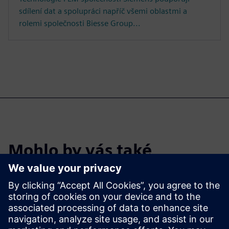
sdílení dat a spolupráci napříč všemi oblastmi a
rolemi společnosti Biesse Group...
Mohlo by vás také
zajímat…
Experience cloud PLM with