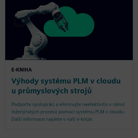
E-KNIHA
Výhody systému PLM v cloudu
u průmyslových strojů
Podpořte spolupráci a eliminujte neefektivitu v rámci
inženýrských procesů pomocí systému PLM v cloudu.
Další informace najdete v naší e-knize.