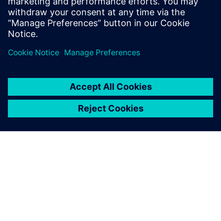
Teamcenter X
Teamcenter X trial
O SPOLEČNOSTI SIEMENS