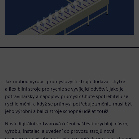
Jak mohou výrobci průmyslových strojů dodávat chytré
a flexibilní stroje pro rychle se vyvíjející odvětví, jako je
potravinářský a nápojový průmysl? Chutě spotřebitelů se
rychle mění, a když se průmysl potřebuje změnit, musí být
jeho výrobní a balicí stroje schopné udělat totéž.
Nová digitální softwarová řešení naštěstí urychlují návrh,
výrobu, instalaci a uvedení do provozu strojů nové
generace pro výrobu potravin a nápojů, které jsou schopné