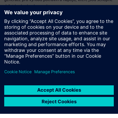
držet krok s konkurencí.
Naše bezplatná infografika poskytuje rychlý přehled
současných trendů a výzev, s nimiž se potravinářský
a nápojový průmysl potýká. Nabízí také přehled řešení,
která výrobci strojů používají k překonání těchto výzev
a uspokojení potřeb svých zákazníků z oblasti
potravinářského a nápojového průmyslu.
Sdílení