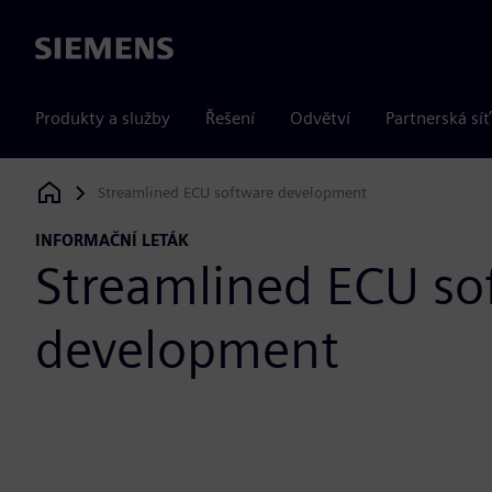
Siemens
Produkty a služby
Řešení
Odvětví
Partnerská síť
Streamlined ECU software development
Siemens Digital Industries Software
INFORMAČNÍ LETÁK
Streamlined ECU so
development