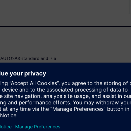
e AUTOSAR standard and is a
m to meet all ECU platform
port from a single Capital
pment cycle. Capital’s
 ECU extract updates and