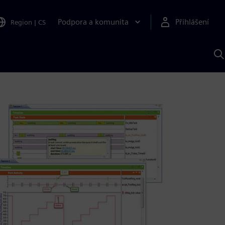
Podpora a komunita
Přihlášení
Region
|
CS
H
p
A
S