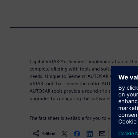
Capital VSTAR™ is Siemens’ implementation of th
complete offering with tools and software platfor
needs. Unique to Siemens’ AUTOSAR solution is sup
VSTAR tool that covers the entire AUTOSAR develo
AUTOSAR tools provide a round-trip solution from
upgrades to configuring the software platform.
The fact sheet is available for you to view!
Sdílení